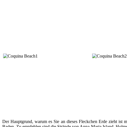
Der Hauptgrund, warum es Sie an dieses Fleckchen Erde zieht ist mi
Baden. Zu empfehlen sind die Strände von Anna Maria Island, Holme