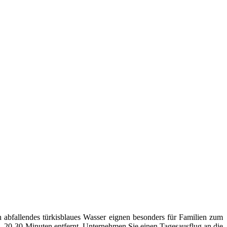
h abfallendes türkisblaues Wasser eignen besonders für Familien zum
 20-30 Minuten entfernt. Unternehmen Sie einen Tagesausflug an die