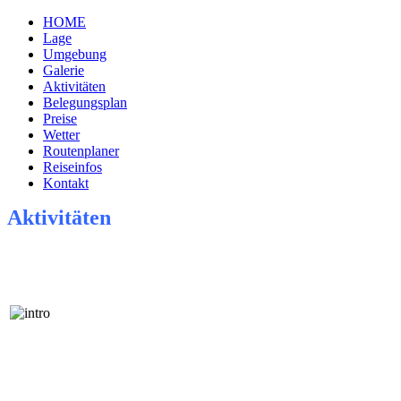
HOME
Lage
Umgebung
Galerie
Aktivitäten
Belegungsplan
Preise
Wetter
Routenplaner
Reiseinfos
Kontakt
Aktivitäten