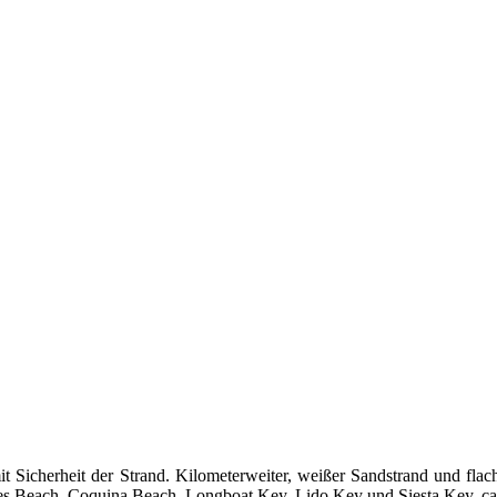
t Sicherheit der Strand. Kilometerweiter, weißer Sandstrand und flac
s Beach, Coquina Beach, Longboat Key, Lido Key und Siesta Key, ca.