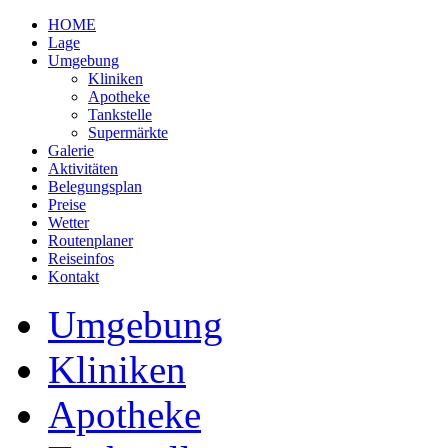
HOME
Lage
Umgebung
Kliniken
Apotheke
Tankstelle
Supermärkte
Galerie
Aktivitäten
Belegungsplan
Preise
Wetter
Routenplaner
Reiseinfos
Kontakt
Umgebung
Kliniken
Apotheke