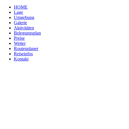
HOME
Lage
Umgebung
Galerie
Aktivitäten
Belegungsplan
Preise
Wetter
Routenplaner
Reiseinfos
Kontakt