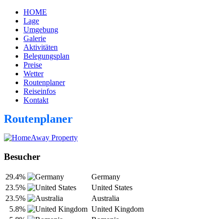
HOME
Lage
Umgebung
Galerie
Aktivitäten
Belegungsplan
Preise
Wetter
Routenplaner
Reiseinfos
Kontakt
Routenplaner
Besucher
29.4%
Germany
23.5%
United States
23.5%
Australia
5.8%
United Kingdom