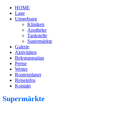
HOME
Lage
Umgebung
Kliniken
Apotheke
Tankstelle
Supermärkte
Galerie
Aktivitäten
Belegungsplan
Preise
Wetter
Routenplaner
Reiseinfos
Kontakt
Supermärkte